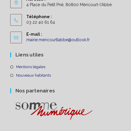
4 Place du Petit Prié, 80800 Méricourt-l'Abbé
Téléphone :
03 22 40 61 64
E-mail :
S’ouvre
mairie.mericourtlabbe@outlook.fr
dans
votre
Liens utiles
application
S’ouvre
Mentions légales
dans
S’ouvre
Nouveaux habitants
un
dans
nouvel
un
Nos partenaires
onglet
nouvel
onglet