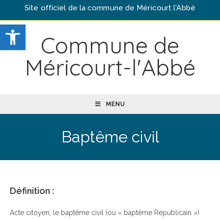
Skip
Site officiel de la commune de Méricourt l'Abbé
to
Ouvrir la barre d’outils
content
Commune de
Méricourt-l'Abbé
MENU
Baptême civil
Définition :
Acte citoyen, le baptême civil (ou « baptême Républicain »)